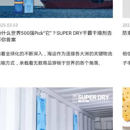
025-03-03
202
什么世界500强Pick“它”？SUPER DRY干霸干燥剂告
防
诉你答案
随着全球化的不断深入，海运作为连接各大洲的关键物流
相
运输方式，承载着无数商品穿梭于世界的各个角落。
子
手