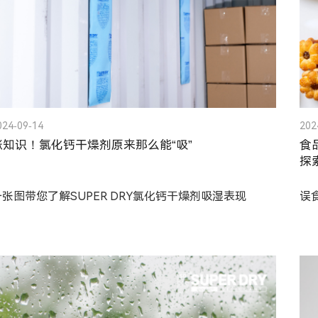
024-09-14
202
涨知识！氯化钙干燥剂原来那么能“吸”
食
探
一张图带您了解SUPER DRY氯化钙干燥剂吸湿表现
误