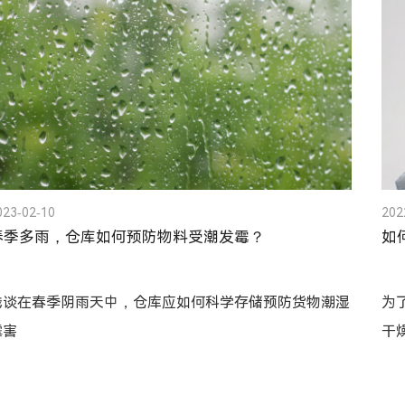
023-02-10
202
春季多雨，仓库如何预防物料受潮发霉？
如
浅谈在春季阴雨天中，仓库应如何科学存储预防货物潮湿
为
霉害
干