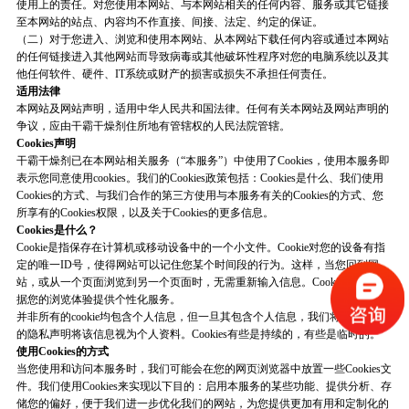
使用上的责任。对您使用本网站、与本网站相关的任何内容、服务或其它链接
至本网站的站点、内容均不作直接、间接、法定、约定的保证。
（二）对于您进入、浏览和使用本网站、从本网站下载任何内容或通过本网站
的任何链接进入其他网站而导致病毒或其他破坏性程序对您的电脑系统以及其
他任何软件、硬件、IT系统或财产的损害或损失不承担任何责任。
适用法律
本网站及网站声明，适用中华人民共和国法律。任何有关本网站及网站声明的
争议，应由干霸干燥剂住所地有管辖权的人民法院管辖。
Cookies
声明
干霸干燥剂已在本网站相关服务（“本服务”）中使用了Cookies，使用本服务即
表示您同意使用cookies。我们的Cookies政策包括：Cookies是什么、我们使用
Cookies的方式、与我们合作的第三方使用与本服务有关的Cookies的方式、您
所享有的Cookies权限，以及关于Cookies的更多信息。
Cookies
是什么？
Cookie
是指保存在计算机或移动设备中的一个小文件。Cookie对您的设备有指
定的唯一ID号，使得网站可以记住您某个时间段的行为。这样，当您回到网
站，或从一个页面浏览到另一个页面时，无需重新输入信息。Cookie还可以根
据您的浏览体验提供个性化服务。
并非所有的cookie均包含个人信息，但一旦其包含个人信息，我们将按照我们
的隐私声明将该信息视为个人资料。Cookies有些是持续的，有些是临时的。
使用
Cookies
的方式
当您使用和访问本服务时，我们可能会在您的网页浏览器中放置一些Cookies文
件。我们使用Cookies来实现以下目的：启用本服务的某些功能、提供分析、存
储您的偏好，便于我们进一步优化我们的网站，为您提供更加有用和定制化的