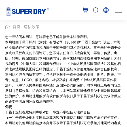
首页
隐私政策
您一旦访问本网站，意味着您已了解并接受本法律声明。
本网站由干霸干燥剂（深圳）有限公司（以下简称“干霸干燥剂”）设立，本网
站提供的任何内容其版权均属于干霸干燥剂或相关权利人。事先未经干霸干燥
剂或相关权利人的书面许可，您不得以任何方式擅自复制、再造、传播、出
版、转帖、改编或陈列本网站的内容。任何未经书面授权使用本网站的行为都
视为违反《中华人民共和国著作权法》、《中华人民共和国商标法》和其他相
关法律法规以及国际公约的规定，干霸干燥剂保留追究相应法律责任的权利。
本网站所包含的所有资料，包括但不限于干霸干燥剂的图形、图片、图表、声
音、创意、LOGO、服务名称、标识及软件等均受《中华人民共和国著作权
法》、《中华人民共和国商标法》及国际公约的保护。对本网站上所有内容之
复制（意指收集、组合和重新组合），本网站享有排他权并受中国及国际版权
法的保护。本网站使用的所有软件的所有权归属于干霸干燥剂或它的软件供应
商并受中国及国际版权法的保护。
免责
干霸干燥剂在此特别声明对如下事宜不承担任何法律责任：
（一）干霸干燥剂对本网站及其内容的不能使用和使用错误不承担任何责任。
本网站对其他网站的链接本身并不表示干霸干燥剂认可或承担其他网站内容或