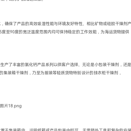
比而成，确保了产品的高效吸湿性能与环境友好特性。相比矿物或硅胶干燥剂
零下5度至90度的宽泛温度范围内均可保持稳定的工作效能，为海运货物提供
研发并生产了丰富的氯化钙产品系列以供客户选择。无论是小包装干燥剂，还
的集装箱干燥剂，乃至为服装等轻质货物特别设计的挂衣柜干燥剂，
将其放置于集装箱内、运输纸箱或产品包装中即可。无需额外工具和复杂的安