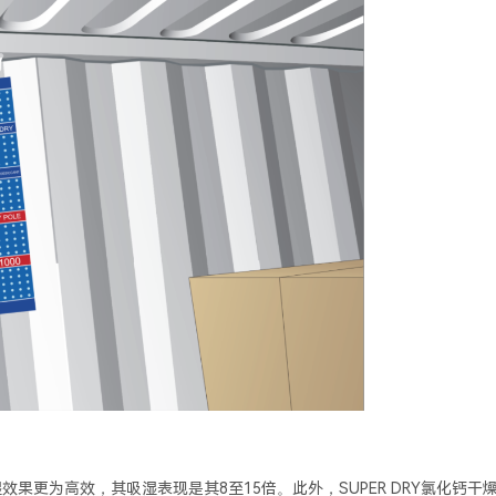
效果更为高效，其吸湿表现是其8至15倍。此外，SUPER DRY氯化钙干