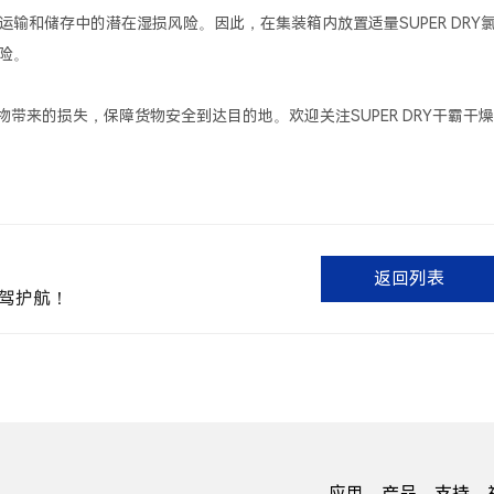
输和储存中的潜在湿损风险。因此，在集装箱内放置适量SUPER DRY
险。
带来的损失，保障货物安全到达目的地。欢迎关注SUPER DRY干霸干燥
返回列表
保驾护航！
应用
产品
支持