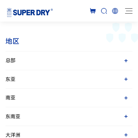
地区
总部
新加坡
东亚
中国大陆
南亚
中国香港
中国台湾
印度
东南亚
日本
巴基斯坦
韩国
孟加拉
印度尼西亚
大洋洲