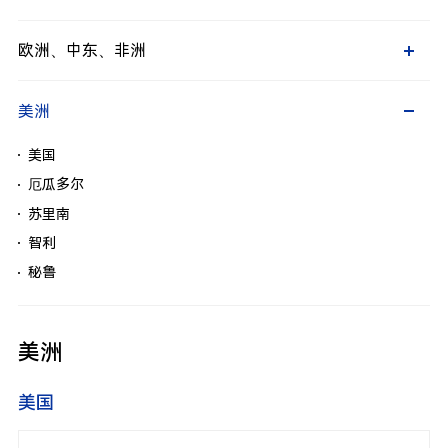
斯里兰卡
柬埔寨
马来西亚
澳大利亚
欧洲、中东、非洲
缅甸
新西兰
菲律宾
荷兰（欧洲区总部）
美洲
泰国
瑞典等北欧地区
越南
德国等欧洲东部
美国
法国等欧洲西南
厄瓜多尔
英国及爱尔兰
苏里南
巴尔干半岛
智利
土耳其
秘鲁
阿联酋
埃及
美洲
美国